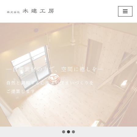
コ
ン
テ
ン
ツ
へ
ス
―自然素材の力で、空間に癒しを―
キ
ッ
自然と調和する心地よい住まいづくりを
プ
ご提案します