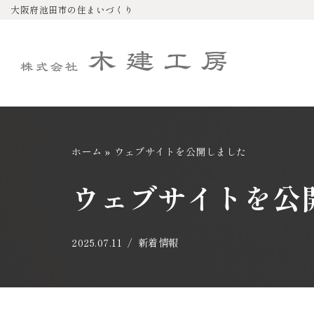
大阪府池田市の住まいづくり
コ
ン
テ
ン
ツ
へ
ホーム
»
ウェブサイトを公開しました
ス
キ
ウェブサイトを公
ッ
プ
2025.07.11
新着情報