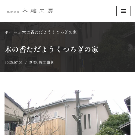
コ
ン
テ
ホーム
»
木の香ただようくつろぎの家
ン
ツ
木の香ただようくつろぎの家
へ
ス
2025.07.01
新築
,
施工事例
キ
ッ
プ