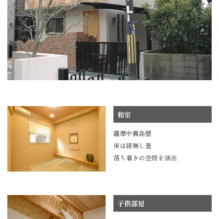
和室
薩摩中霧島壁
床は縁無し畳
落ち着きの空間を演出
子供部屋